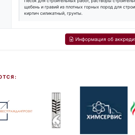
Песок для строительных работ, растворы строитель
щебень и гравий из плотных горных пород для стро
кирпич силикатный, грунты.
Информация об аккреди
ЮТСЯ: