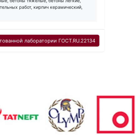
ные, бетоны тяжелые, бетоны легкие,
ительных работ, кирпич керамический,
тованной лаборатории ГОСТ.RU.22134