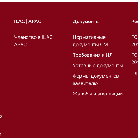
ILAC | APAC
Документы
Ре
Членство в ILAC |
Нормативные
ГО
APAC
документы СМ
20
Требования к ИЛ
ГО
20
Уставные документы
Пл
Формы документов
заявителю
Жалобы и апелляции
о
е