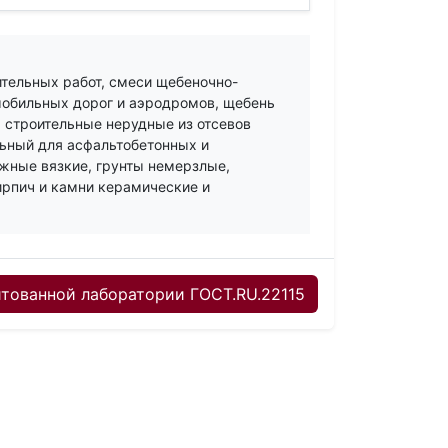
ительных работ, смеси щебеночно-
мобильных дорог и аэродромов, щебень
 строительные нерудные из отсевов
ьный для асфальтобетонных и
жные вязкие, грунты немерзлые,
ирпич и камни керамические и
тованной лаборатории ГОСТ.RU.22115