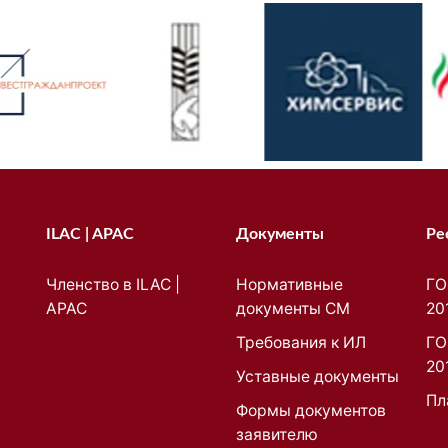
ILAC | APAC
Документы
Ре
Членство в ILAC |
Нормативные
ГО
APAC
документы СМ
20
Требования к ИЛ
ГО
20
Уставные документы
Пл
Формы документов
заявителю