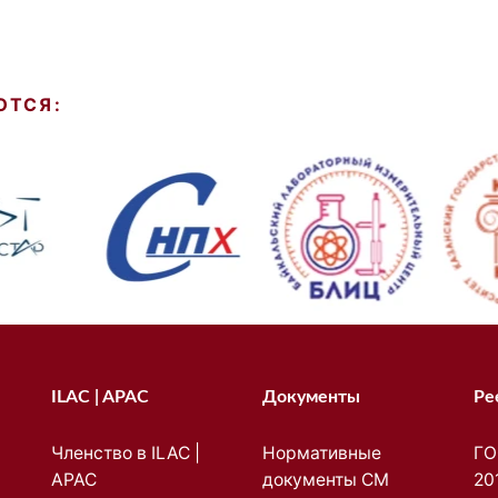
ЮТСЯ:
ILAC | APAC
Документы
Ре
Членство в ILAC |
Нормативные
ГО
APAC
документы СМ
20