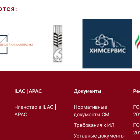
ЮТСЯ:
ILAC | APAC
Документы
Ре
Членство в ILAC |
Нормативные
ГО
APAC
документы СМ
20
Требования к ИЛ
ГО
20
Уставные документы