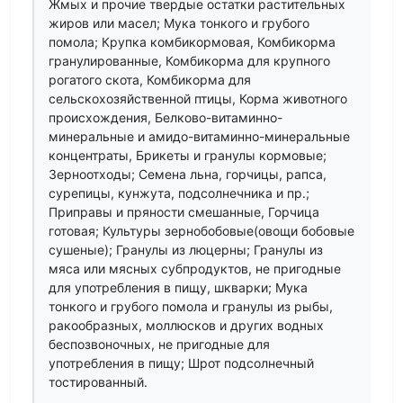
Жмых и прочие твердые остатки растительных
жиров или масел; Мука тонкого и грубого
помола; Крупка комбикормовая, Комбикорма
гранулированные, Комбикорма для крупного
рогатого скота, Комбикорма для
сельскохозяйственной птицы, Корма животного
происхождения, Белково-витаминно-
минеральные и амидо-витаминно-минеральные
концентраты, Брикеты и гранулы кормовые;
Зерноотходы; Семена льна, горчицы, рапса,
сурепицы, кунжута, подсолнечника и пр.;
Приправы и пряности смешанные, Горчица
готовая; Культуры зернобобовые(овощи бобовые
сушеные); Гранулы из люцерны; Гранулы из
мяса или мясных субпродуктов, не пригодные
для употребления в пищу, шкварки; Мука
тонкого и грубого помола и гранулы из рыбы,
ракообразных, моллюсков и других водных
беспозвоночных, не пригодные для
употребления в пищу; Шрот подсолнечный
тостированный.