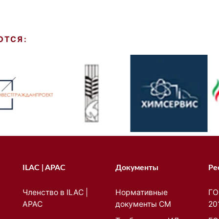
ЮТСЯ:
ILAC | APAC
Документы
Ре
Членство в ILAC |
Нормативные
ГО
APAC
документы СМ
20