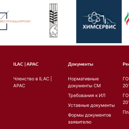
ILAC | APAC
Документы
Ре
Членство в ILAC |
Нормативные
ГО
APAC
документы СМ
20
Требования к ИЛ
ГО
20
Уставные документы
Пл
Формы документов
заявителю