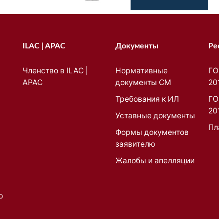
ILAC | APAC
Документы
Ре
Членство в ILAC |
Нормативные
ГО
APAC
документы СМ
20
Требования к ИЛ
ГО
20
Уставные документы
Пл
Формы документов
заявителю
Жалобы и апелляции
о