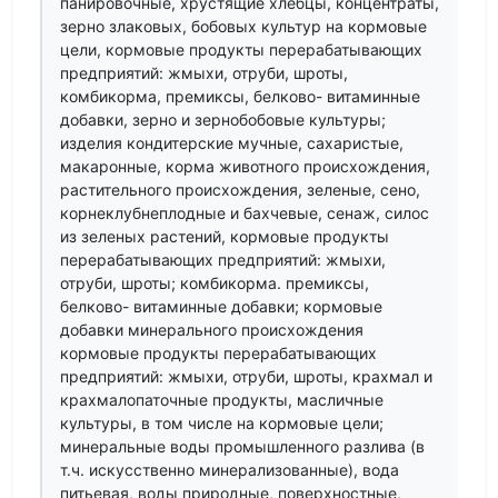
панировочные, хрустящие хлебцы, концентраты,
зерно злаковых, бобовых культур на кормовые
цели, кормовые продукты перерабатывающих
предприятий: жмыхи, отруби, шроты,
комбикорма, премиксы, белково- витаминные
добавки, зерно и зернобобовые культуры;
изделия кондитерские мучные, сахаристые,
макаронные, корма животного происхождения,
растительного происхождения, зеленые, сено,
корнеклубнеплодные и бахчевые, сенаж, силос
из зеленых растений, кормовые продукты
перерабатывающих предприятий: жмыхи,
отруби, шроты; комбикорма. премиксы,
белково- витаминные добавки; кормовые
добавки минерального происхождения
кормовые продукты перерабатывающих
предприятий: жмыхи, отруби, шроты, крахмал и
крахмалопаточные продукты, масличные
культуры, в том числе на кормовые цели;
минеральные воды промышленного разлива (в
т.ч. искусственно минерализованные), вода
питьевая, воды природные, поверхностные,