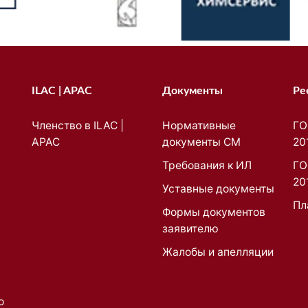
ILAC | APAC
Документы
Ре
Членство в ILAC |
Нормативные
ГО
APAC
документы СМ
20
Требования к ИЛ
ГО
20
Уставные документы
Пл
Формы документов
заявителю
Жалобы и апелляции
о