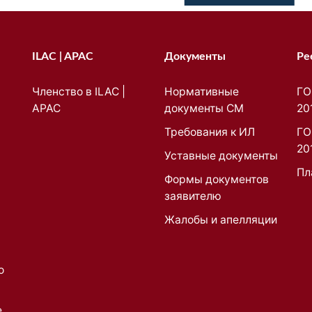
ILAC | APAC
Документы
Ре
Членство в ILAC |
Нормативные
ГО
APAC
документы СМ
20
Требования к ИЛ
ГО
20
Уставные документы
Пл
Формы документов
заявителю
Жалобы и апелляции
о
е