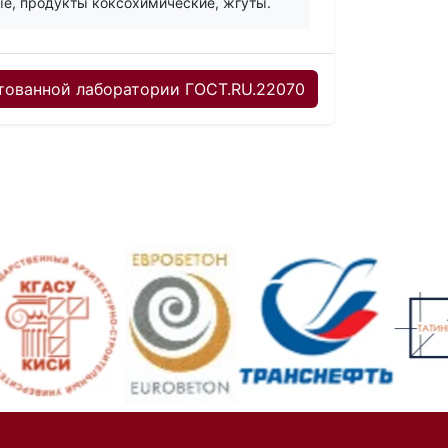
ые, продукты коксохимические, жгуты.
ованной лаборатории ГОСТ.RU.22070