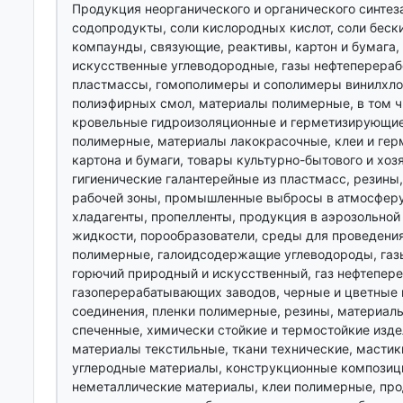
Продукция неорганического и органического синтеза
содопродукты, соли кислородных кислот, соли беск
компаунды, связующие, реактивы, картон и бумага,
искусственные углеводородные, газы нефтеперерабо
пластмассы, гомополимеры и сополимеры винилхло
полиэфирных смол, материалы полимерные, в том ч
кровельные гидроизоляционные и герметизирующие,
полимерные, материалы лакокрасочные, клеи и герм
картона и бумаги, товары культурно-бытового и хоз
гигиенические галантерейные из пластмасс, резины,
рабочей зоны, промышленные выбросы в атмосферу, 
хладагенты, пропелленты, продукция в аэрозольной
жидкости, порообразователи, среды для проведени
полимерные, галоидсодержащие углеводороды, газы и
горючий природный и искусственный, газ нефтепере
газоперерабатывающих заводов, черные и цветные 
соединения, пленки полимерные, резины, материал
спеченные, химически стойкие и термостойкие издел
материалы текстильные, ткани технические, мастик
углеродные материалы, конструкционные композиц
неметаллические материалы, клеи полимерные, про