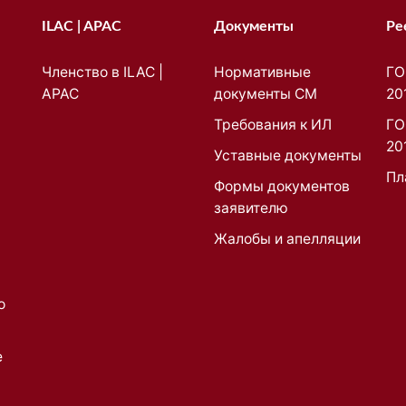
ILAC | APAC
Документы
Ре
Членство в ILAC |
Нормативные
ГО
APAC
документы СМ
20
Требования к ИЛ
ГО
20
Уставные документы
Пл
Формы документов
заявителю
Жалобы и апелляции
о
е