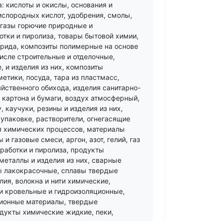
: кислоты и окислы, основания и
ислородных кислот, удобрения, смолы,
 газы горючие природные и
тки и пиролиза, товары бытовой химии,
рида, композиты полимерные на основе
исле строительные и отделочные,
 и изделия из них, композиты
етики, посуда, тара из пластмасс,
яйственного обихода, изделия санитарно-
 картона и бумаги, воздух атмосферный,
каучуки, резины и изделия из них,
 упаковке, растворители, огнегасящие
я химических процессов, материалы
 газовые смеси, аргон, азот, гелий, газ
работки и пиролиза, продукты
металлы и изделия из них, сварные
ы лакокрасочные, сплавы твердые
ия, волокна и нити химические,
и кровельные и гидроизоляционные,
ионные материалы, твердые
дукты химические жидкие, пеки,