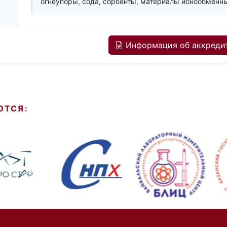
огнеупоры, сода, сорбенты, материалы ионообменн
Информация об аккредит
ЮТСЯ: