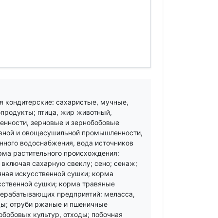
 кондитерские: сахаристые, мучные,
продукты; птица, жир животный,
нности, зерновые и зернобобовые
рвной и овощесушильной промышленности,
анного водоснабжения, вода источников
рма растительного происхождения:
включая сахарную свеклу; сено; сенаж;
вяная искусственной сушки; корма
сственной сушки; корма травяные
ерабатывающих предприятий: меласса,
ы; отруби ржаные и пшеничные
бобовых культур, отходы; побочная