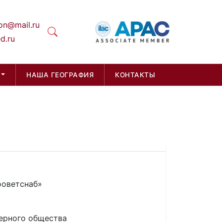
on@mail.ru
d.ru
НАША ГЕОГРАФИЯ
КОНТАКТЫ
ооветснаб»
ерного общества